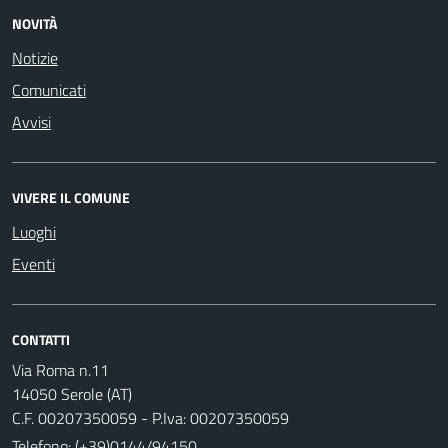
NOVITÀ
Notizie
Comunicati
Avvisi
VIVERE IL COMUNE
Luoghi
Eventi
CONTATTI
Via Roma n.11
14050 Serole (AT)
C.F. 00207350059 - P.Iva: 00207350059
Telefono:
(+39)0144/94150