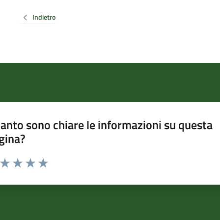
Indietro
anto sono chiare le informazioni su questa
gina?
a da 1 a 5 stelle la pagina
ta 1 stelle su 5
Valuta 2 stelle su 5
Valuta 3 stelle su 5
Valuta 4 stelle su 5
Valuta 5 stelle su 5