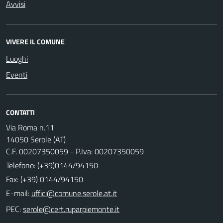
Avvisi
VIVERE IL COMUNE
Luoghi
Eventi
CONTATTI
Via Roma n.11
14050 Serole (AT)
C.F. 00207350059 - P.Iva: 00207350059
Telefono:
(+39)0144/94150
Fax: (+39) 0144/94150
E-mail:
PEC: