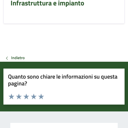
Infrastruttura e impianto
Indietro
Quanto sono chiare le informazioni su questa
pagina?
Valuta da 1 a 5 stelle la pagina
Valuta 1 stelle su 5
Valuta 2 stelle su 5
Valuta 3 stelle su 5
Valuta 4 stelle su 5
Valuta 5 stelle su 5