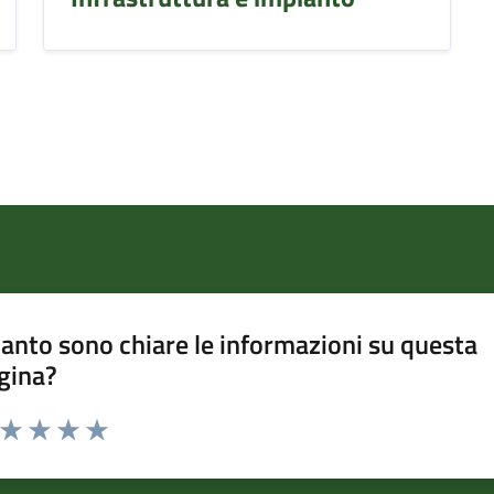
anto sono chiare le informazioni su questa
gina?
a da 1 a 5 stelle la pagina
ta 1 stelle su 5
Valuta 2 stelle su 5
Valuta 3 stelle su 5
Valuta 4 stelle su 5
Valuta 5 stelle su 5