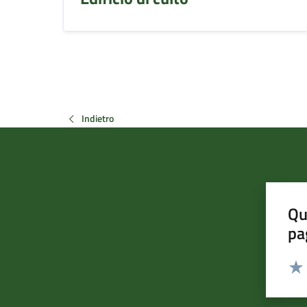
Indietro
Qu
pa
Valut
Valu