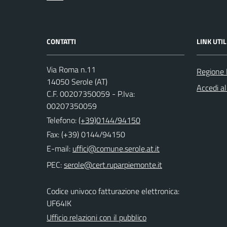
CONTATTI
LINK UTIL
Via Roma n.11
Regione
14050 Serole (AT)
Accedi al
C.F. 00207350059 - P.Iva:
00207350059
Telefono:
(+39)0144/94150
Fax: (+39) 0144/94150
E-mail:
PEC:
Codice univoco fatturazione elettronica:
UF64IK
Ufficio relazioni con il pubblico