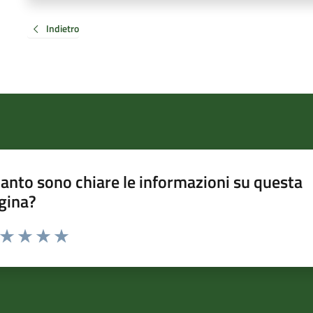
Indietro
anto sono chiare le informazioni su questa
gina?
a da 1 a 5 stelle la pagina
ta 1 stelle su 5
Valuta 2 stelle su 5
Valuta 3 stelle su 5
Valuta 4 stelle su 5
Valuta 5 stelle su 5