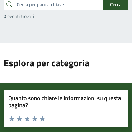
cerca
Cerca
0
eventi trovati
Esplora per categoria
Quanto sono chiare le informazioni su questa
pagina?
Valuta da 1 a 5 stelle la pagina
Valuta 1 stelle su 5
Valuta 2 stelle su 5
Valuta 3 stelle su 5
Valuta 4 stelle su 5
Valuta 5 stelle su 5