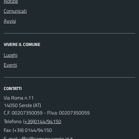
Notizie
Comunicati
Avvisi
VIVERE IL COMUNE
Luoghi
Eventi
CONTATTI
Via Roma n.11
14050 Serole (AT)
C.F. 00207350059 - P.Iva: 00207350059
Telefono:
(+39)0144/94150
Fax: (+39) 0144/94150
E-mail: