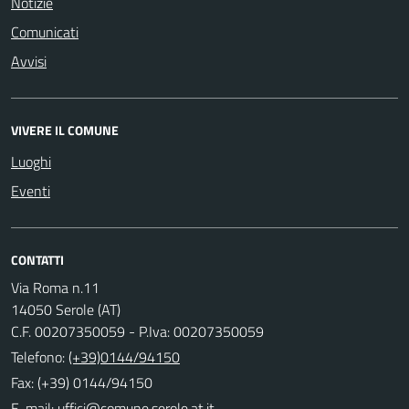
Notizie
Comunicati
Avvisi
VIVERE IL COMUNE
Luoghi
Eventi
CONTATTI
Via Roma n.11
14050 Serole (AT)
C.F. 00207350059 - P.Iva: 00207350059
Telefono:
(+39)0144/94150
Fax: (+39) 0144/94150
E-mail: