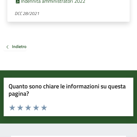
Indennità amministratori 2022
DCC 28/2021
Indietro
Quanto sono chiare le informazioni su questa
pagina?
Valuta da 1 a 5 stelle la pagina
Valuta 1 stelle su 5
Valuta 2 stelle su 5
Valuta 3 stelle su 5
Valuta 4 stelle su 5
Valuta 5 stelle su 5